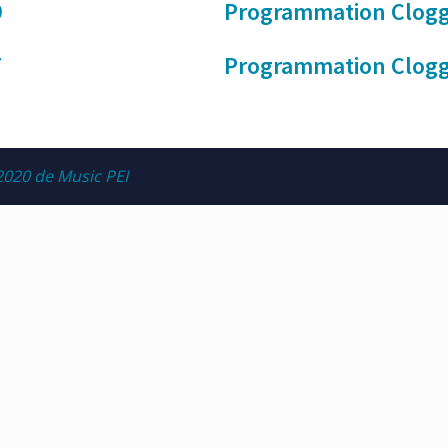
9
Programmation Clogg
7
Programmation Clogg
2020 de Music PEI