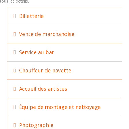
tous les détails.
Billetterie
Déplier
Vente de marchandise
Déplier
Service au bar
Déplier
Chauffeur de navette
Déplier
Accueil des artistes
Déplier
Équipe de montage et nettoyage
Déplier
Photographie
Déplier